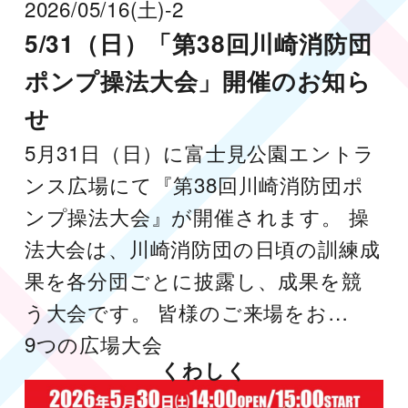
2026/05/16
(土)
-2
5/31（日）「第38回川崎消防団
ポンプ操法大会」開催のお知ら
せ
5月31日（日）に富士見公園エントラ
ンス広場にて『第38回川崎消防団ポ
ンプ操法大会』が開催されます。 操
法大会は、川崎消防団の日頃の訓練成
果を各分団ごとに披露し、成果を競
う大会です。 皆様のご来場をお…
9つの広場
大会
くわしく