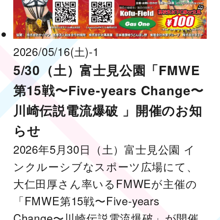
2026/05/16
(土)
-1
5/30（土）富士見公園「FMWE
第15戦〜Five-years Change〜
川崎伝説電流爆破 」開催のお知
らせ
2026年5月30日（土）富士見公園 イ
ンクルーシブなスポーツ広場にて、
大仁田厚さん率いるFMWEが主催の
「FMWE第15戦〜Five-years
Change〜川崎伝説電流爆破」が開催