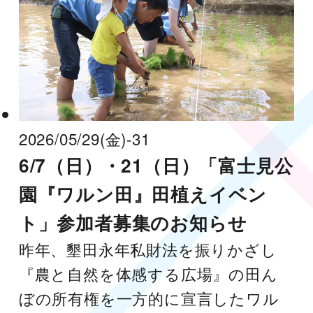
2026/05/29
(金)
-31
6/7（日）・21（日）「富士見公
園『ワルン田』田植えイベン
ト」参加者募集のお知らせ
昨年、墾田永年私財法を振りかざし
『農と自然を体感する広場』の田ん
ぼの所有権を一方的に宣言したワル