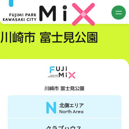
single.php
m
N
北側エリア
North Area
クラブハウス