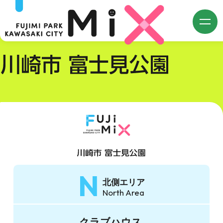
single.php
m
N
北側エリア
North Area
クラブハウス