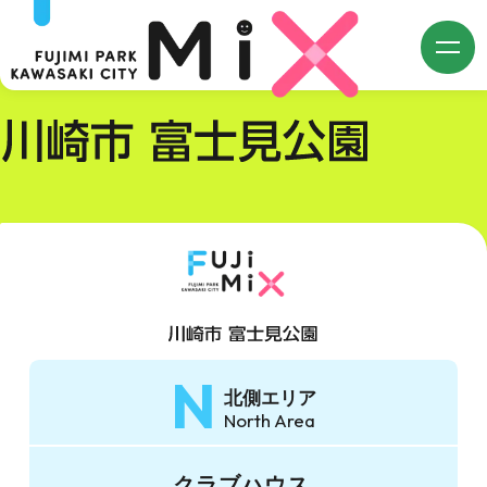
single.php
m
N
北側エリア
North Area
クラブハウス