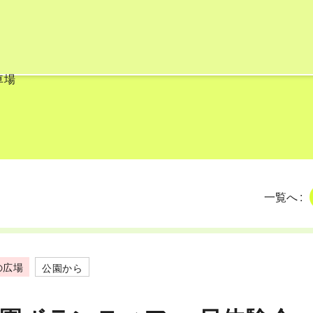
ト
舗
車場
て
一覧へ
の広場
公園から