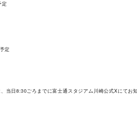
予定
信予定
、当日8:30ごろまでに富士通スタジアム川崎公式Xにてお