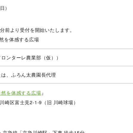
（日）
5分前より受付を開始いたします。
自然を体感する広場
フロンターレ農業部（仮））
たは、ふろん太農園長代理
自然を体感する広場
』
崎市川崎区富士見2-1-9（旧 川崎球場）
・京急線「京急川崎駅」下車 徒歩15分