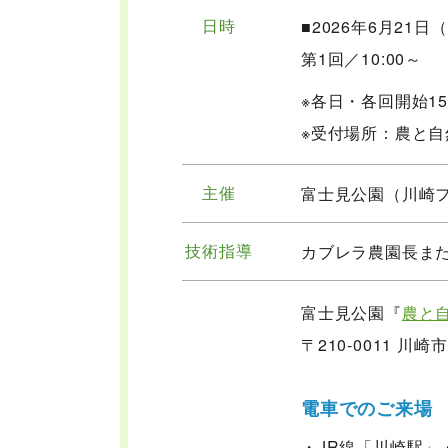
日時
■2026年6月21日
第1回／10:00～
※各日・各回開始1
※受付場所：農と
主催
富士見公園（川崎
技術指導
カブレラ農園長ま
富士見公園『
農と
〒210-0011 川
電車でのご来場
・JR線「川崎駅」