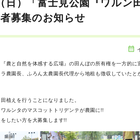
21（日）「富士見公園『ワルン
加者募集のお知らせ
し『農と自然を体感する広場』の田んぼの所有権を一方的に
レラ農園長、ふろん太農園長代理から地租も徴収していたと
、田植えを行うことになりました。
ワルンタのマスコットトリデンテが農園に!!
をしたい方を大募集します!!