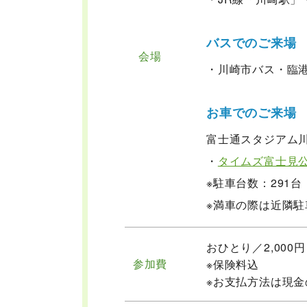
バスでのご来場
会場
・川崎市バス・臨港
お車でのご来場
富士通スタジアム川
・
タイムズ富士見
※駐車台数：291
※満車の際は近隣
おひとり／2,000
参加費
※保険料込
※お支払方法は現