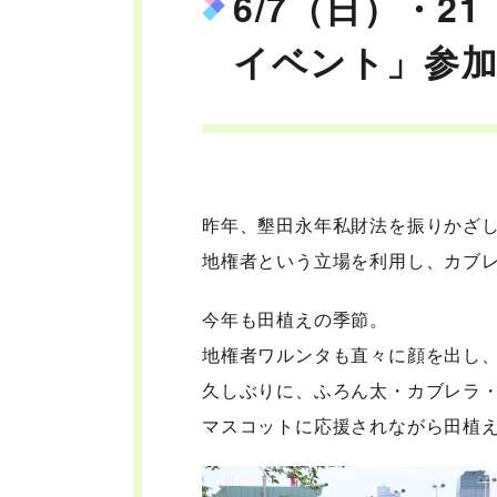
6/7（日）・
イベント」参
昨年、墾田永年私財法を振りかざ
地権者という立場を利用し、カブ
今年も田植えの季節。
地権者ワルンタも直々に顔を出し
久しぶりに、ふろん太・カブレラ・
マスコットに応援されながら田植え