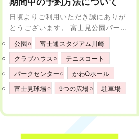
期間中の予約方法について
日頃よりご利用いただき誠にありが
とうございます。 富士見公園パーク
センター、および富士通スタジアム
公園
富士通スタジアム川崎
川崎の年末年始の休業についてお知
クラブハウス
テニスコート
らせいたします。 休業期間中に伴う
対応、予約方法に関しましては、下
パークセンター
かわQホール
記の…
富士見球場
9つの広場
駐車場