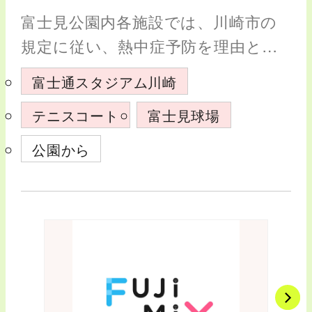
富士見公園内各施設では、川崎市の
規定に従い、熱中症予防を理由とし
た施設利用のキャンセルを下記内容
富士通スタジアム川崎
にて適用いたします。 熱中症予防を
テニスコート
富士見球場
理由とした施設利用のキャンセルに
ついて 近年の気候変動の影響により
公園から
熱中…